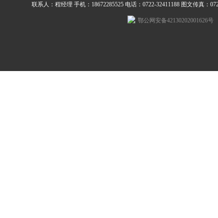
联系人：程经理 手机：18672285525 电话：0722-32411188 图文传真：0722-3
鄂公网安备42130202001626号