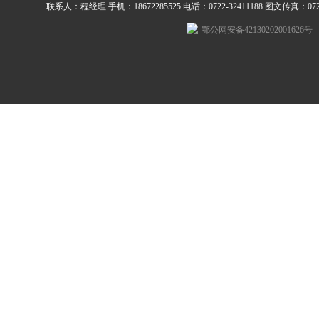
联系人：程经理 手机：18672285525 电话：0722-32411188 图文传真：0722-3
鄂公网安备42130202001626号