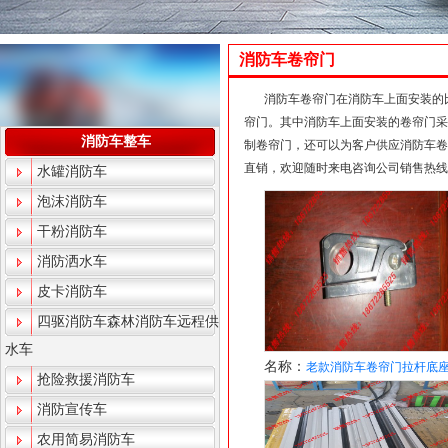
消防车卷帘门
消防车卷帘门在消防车上面安装的
帘门。其中消防车上面安装的卷帘门采
消防车整车
制卷帘门，还可以为客户供应消防车卷
直销，欢迎随时来电咨询公司销售热线：186
水罐消防车
泡沫消防车
干粉消防车
消防洒水车
皮卡消防车
四驱消防车森林消防车远程供
水车
名称：
老款消防车卷帘门拉杆底
抢险救援消防车
消防宣传车
农用简易消防车