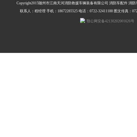
Copyright2015随州市江南天河消防救援车辆装备有限公司 消防车配件 消
联系人：程经理 手机：18672285525 电话：0722-32411188 图文传真：0722-3
鄂公网安备42130202001626号