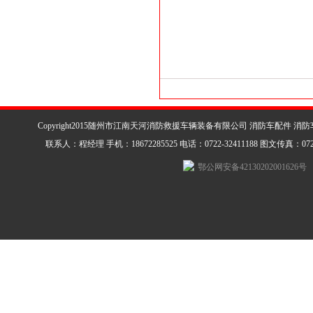
Copyright2015随州市江南天河消防救援车辆装备有限公司 消防车配件 消
联系人：程经理 手机：18672285525 电话：0722-32411188 图文传真：0722-3
鄂公网安备42130202001626号