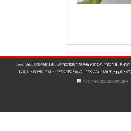
Copyright2015随州市江南天河消防救援车辆装备有限公司 消防车配件 消
联系人：程经理 手机：18672285525 电话：0722-32411188 图文传真：0722-3
鄂公网安备42130202001626号