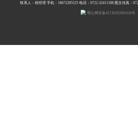
联系人：程经理 手机：18672285525 电话：0722-32411188 图文传真：0722-3
鄂公网安备42130202001626号