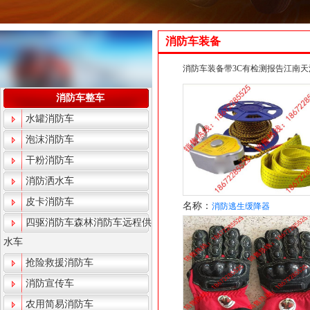
消防车装备
消防车装备带3C有检测报告江南
消防车整车
水罐消防车
泡沫消防车
干粉消防车
消防洒水车
皮卡消防车
名称：
消防逃生缓降器
四驱消防车森林消防车远程供
水车
抢险救援消防车
消防宣传车
农用简易消防车