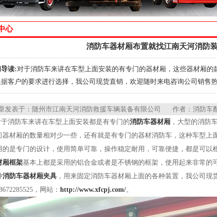
中心
消防车器材厢布置就找江南天河消防
导读:
对于消防车来讲在车型上面安装的有专门的器材厢，这些器材厢的
据客户的要求进行选择，我公司现货直销，欢迎随时来电咨询公司销售热线：18
章发表于：随州市江南天河消防救援车辆装备有限公司 作者：消防车配件小
对于消防车来讲在车型上面安装都是有专门的
消防车器材厢
，大型的消防
面器材厢的数量相对少一些，还有就是有专门的器材消防车，这种车型上
用的是专门的设计，使用简单可靠，操作稳定耐用，可靠便捷，都是可以
材厢框架
基本上都是采用的铝合金或者是不锈钢的框架，使用起来非常的
种
消防车器材厢夹具
，用来固定消防车器材厢上面的各种装置，我公司现
8672285525，网站：
http://www.xfcpj.com/
。