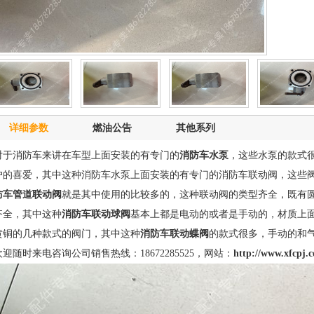
详细参数
燃油公告
其他系列
对于消防车来讲在车型上面安装的有专门的
消防车水泵
，这些水泵的款式
户的喜爱，其中这种
消防车水泵
上面安装的有专门的消防车联动阀，这些
防车管道联动阀
就是其中使用的比较多的，这种联动阀的类型齐全，既有
齐全，其中这种
消防车联动球阀
基本上都是电动的或者是手动的，材质上
黄铜的几种款式的阀门，其中这种
消防车联动蝶阀
的款式很多，手动的和
欢迎随时来电咨询公司销售热线：18672285525，网站：
http://www.xfcpj.