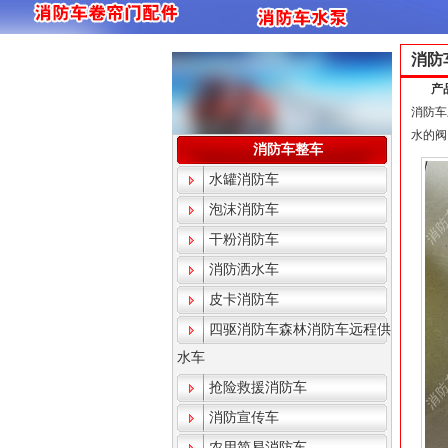
消防
产
消防车
水的阀
消防车整车
水罐消防车
泡沫消防车
干粉消防车
消防洒水车
皮卡消防车
四驱消防车森林消防车远程供
水车
抢险救援消防车
消防宣传车
农用简易消防车