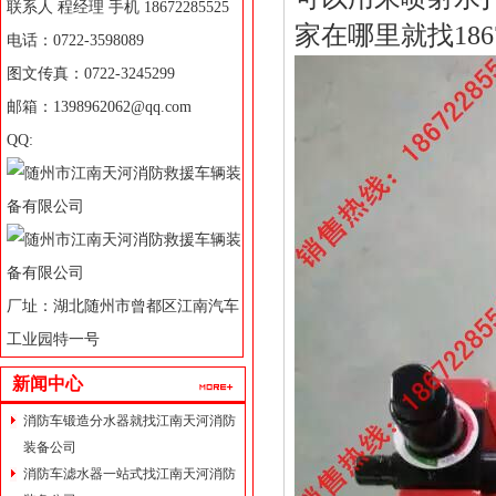
联系人 程经理 手机 18672285525
家在哪里就找1867
电话：0722-3598089
图文传真：0722-3245299
邮箱：1398962062@qq.com
QQ:
厂址：湖北随州市曾都区江南汽车
工业园特一号
新闻中心
消防车锻造分水器就找江南天河消防
装备公司
消防车滤水器一站式找江南天河消防