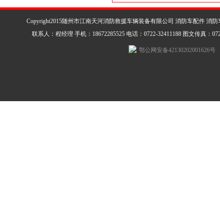
Copyright2015随州市江南天河消防救援车辆装备有限公司 消防车配件 消
联系人：程经理 手机：18672285525 电话：0722-32411188 图文传真：0722-3
鄂公网安备42130202001626号