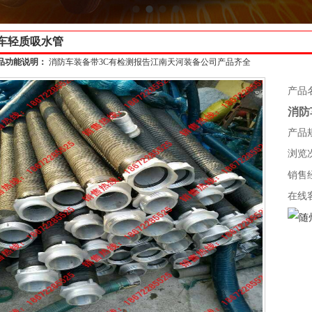
车轻质吸水管
品功能说明：
消防车装备带3C有检测报告江南天河装备公司产品齐全
产品
消防
产品
浏览次
销售
在线