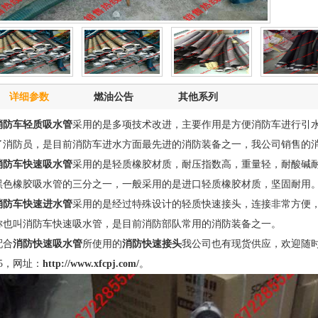
详细参数
燃油公告
其他系列
消防车轻质吸水管
采用的是多项技术改进，主要作用是方便消防车进行引
了消防员，是目前消防车进水方面最先进的消防装备之一，我公司销售的
消防车快速吸水管
采用的是轻质橡胶材质，耐压指数高，重量轻，耐酸碱
黑色橡胶吸水管的三分之一，一般采用的是进口轻质橡胶材质，坚固耐用
消防车快速进水管
采用的是经过特殊设计的轻质快速接头，连接非常方便
称也叫消防车快速吸水管，是目前消防部队常用的消防装备之一。
配合
消防快速吸水管
所使用的
消防快速接头
我公司也有现货供应，欢迎随时来
25，网址：
http://www.xfcpj.com/
。